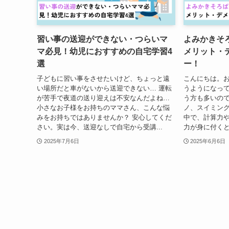
習い事の送迎ができない・つらいマ
よみかきそ
マ必見！幼児におすすめの自宅学習4
メリット・
選
ー！
子どもに習い事をさせたいけど、ちょっと遠
こんにちは。
い場所だと車がないから送迎できない… 運転
うようになっ
が苦手で夜道の送り迎えは不安なんだよね…
う方も多いの
小さなお子様をお持ちのママさん、こんな悩
ノ、スイミン
みをお持ちではありませんか？ 安心してくだ
中で、計算力
さい。実は今、送迎なしで自宅から受講...
力が身に付くとし
2025年7月6日
2025年6月6日