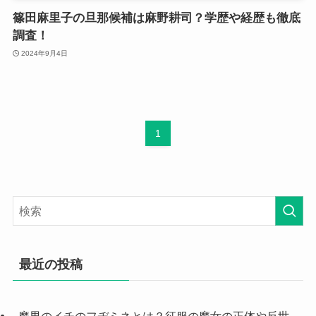
篠田麻里子の旦那候補は麻野耕司？学歴や経歴も徹底
調査！
2024年9月4日
1
最近の投稿
魔男のイチのフヂミネとは？征服の魔女の正体や反世