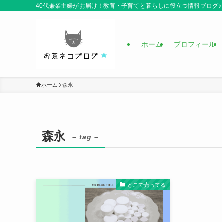
40代兼業主婦がお届け！教育・子育てと暮らしに役立つ情報ブログ♪
ホーム
プロフィール
ホーム
森永
森永
– tag –
どこで売ってる