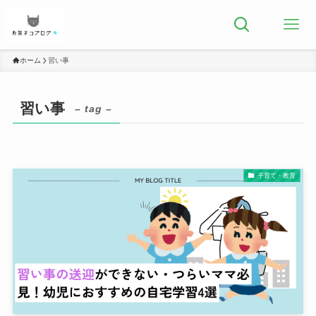
ホーム
習い事
習い事
– tag –
子育て・教育