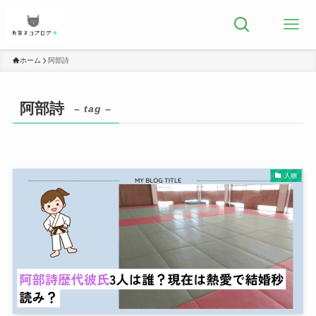
ホーム
阿部詩
阿部詩
– tag –
人物