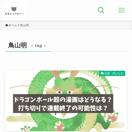
ホーム
鳥山明
鳥山明
– tag –
話題・気になる