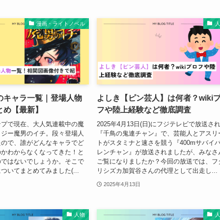
漫画・ライトノベル
のキャラ一覧｜登場人物
よしき【ピン芸人】は何者？wiki
とめ【最新】
フや陸上経験など徹底調査
ンプで現在、大人気連載中の魔
2025年4月13日(日)にフジテレビで放送さ
タジー魔男のイチ。段々登場人
『千鳥の鬼連チャン』で、芸能人とアスリ
たので、誰がどんなキャラでど
トがスタミナと速さを競う『400mサバイ
のかわからなくなってきた！と
レンチャン』が放送されましたが、みなさ
のではないでしょうか。そこで
ご覧になりましたか？今回の放送では、フ
ついてまとめてみました(...
リシズカ加賀谷さんの代理として出走し...
2025年4月13日
人物