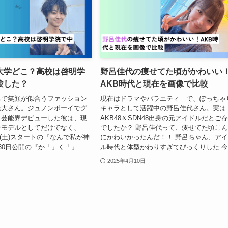
大学どこ？高校は啓明学
野呂佳代の痩せてた頃がかわいい
験した？
AKB時代と現在を画像で比較
ちで笑顔が似合うファッション
現在はドラマやバラエティ―で、ぽっちゃ
洸大さん。ジュノンボーイでグ
キャラとして活躍中の野呂佳代さん。実は
り芸能界デビューした彼は、現
AKB48＆SDN48出身の元アイドルだとご
ンモデルとしてだけでなく、
でしたか？ 野呂佳代って、痩せてた頃こ
2日(土)スタートの『なんで私が神
にかわいかったんだ！！ 野呂ちゃん、ア
0日公開の『か「」く「」...
ル時代と体型かわりすぎてびっくりした 今.
2025年4月10日