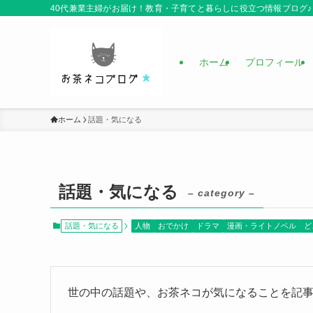
40代兼業主婦がお届け！教育・子育てと暮らしに役立つ情報ブログ♪
ホーム
プロフィール
ホーム
話題・気になる
話題・気になる
– category –
話題・気になる
人物
おでかけ
ドラマ
漫画・ライトノベル
ど
世の中の話題や、お茶ネコが気になることを記