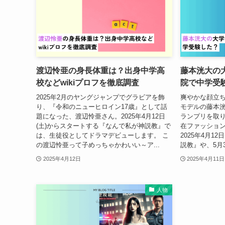
渡辺怜亜の身長体重は？出身中学高
藤本洸大の
校などwikiプロフを徹底調査
院で中学受
2025年2月のヤングジャンプでグラビアを飾
爽やかな顔立
り、『令和のニューヒロイン17歳』として話
モデルの藤本
題になった、渡辺怜亜さん。2025年4月12日
ランプリを取
(土)からスタートする『なんで私が神説教』で
在ファッショ
は、生徒役としてドラマデビューします。 こ
2025年4月1
の渡辺怜亜って子めっちゃかわいい～ア...
説教』や、5月3
2025年4月12日
2025年4月11日
人物