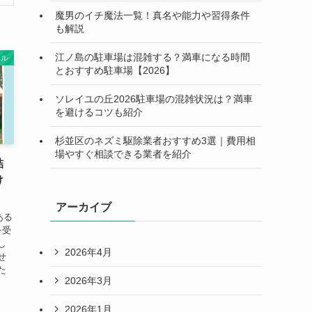
魔男のイチ魔法一覧！真名や能力や習得条件
も解説
江ノ島の駐車場は混雑する？満車になる時間
ベル
とおすすめ駐車場【2026】
ソレイユの丘2026駐車場の混雑状況は？満車
を避けるコツも紹介
杉並区のネズミ駆除業者おすすめ3選｜費用相
場やすぐ相談できる業者を紹介
結
け
アーカイブ
ある
を受
し
2026年4月
せ
た
2026年3月
2026年1月