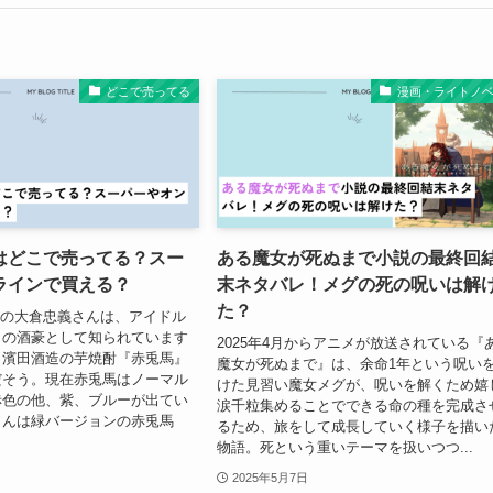
どこで売ってる
漫画・ライトノ
はどこで売ってる？スー
ある魔女が死ぬまで小説の最終回
ラインで買える？
末ネタバレ！メグの死の呪いは解
た？
GHTの大倉忠義さんは、アイドル
りの酒豪として知られています
2025年4月からアニメが放送されている『
も濱田酒造の芋焼酎『赤兎馬』
魔女が死ぬまで』は、余命1年という呪い
だそう。現在赤兎馬はノーマル
けた見習い魔女メグが、呪いを解くため嬉
赤色の他、紫、ブルーが出てい
涙千粒集めることでできる命の種を完成さ
さんは緑バージョンの赤兎馬
るため、旅をして成長していく様子を描い
物語。死という重いテーマを扱いつつ...
2025年5月7日