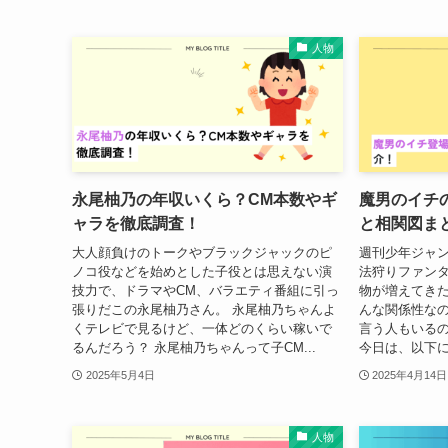
人物
永尾柚乃の年収いくら？CM本数やギ
魔男のイチ
ャラを徹底調査！
と相関図ま
大人顔負けのトークやブラックジャックのピ
週刊少年ジャ
ノコ役などを始めとした子役とは思えない演
法狩りファン
技力で、ドラマやCM、バラエティ番組に引っ
物が増えてき
張りだこの永尾柚乃さん。 永尾柚乃ちゃんよ
んな関係性な
くテレビで見るけど、一体どのくらい稼いで
言う人もいる
るんだろう？ 永尾柚乃ちゃんって子CM...
今日は、以下に
2025年5月4日
2025年4月14日
人物