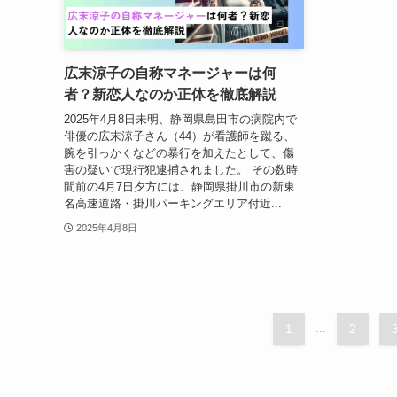
広末涼子の自称マネージャーは何
者？新恋人なのか正体を徹底解説
2025年4月8日未明、静岡県島田市の病院内で
俳優の広末涼子さん（44）が看護師を蹴る、
腕を引っかくなどの暴行を加えたとして、傷
害の疑いで現行犯逮捕されました。 その数時
間前の4月7日夕方には、静岡県掛川市の新東
名高速道路・掛川パーキングエリア付近...
2025年4月8日
1
...
2