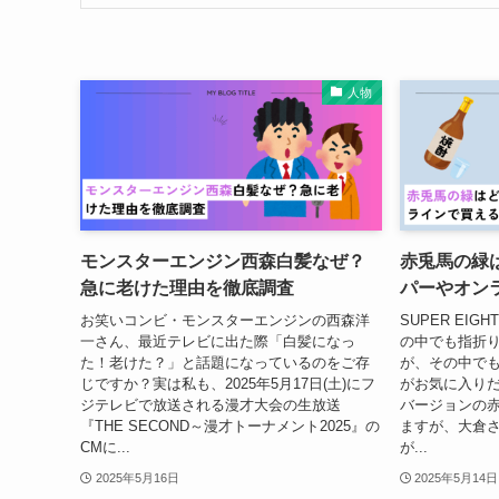
人物
モンスターエンジン西森白髪なぜ？
赤兎馬の緑
急に老けた理由を徹底調査
パーやオン
お笑いコンビ・モンスターエンジンの西森洋
SUPER EI
一さん、最近テレビに出た際「白髪になっ
の中でも指折
た！老けた？」と話題になっているのをご存
が、その中で
じですか？実は私も、2025年5月17日(土)にフ
がお気に入り
ジテレビで放送される漫才大会の生放送
バージョンの
『THE SECOND～漫才トーナメント2025』の
ますが、大倉
CMに...
が...
2025年5月16日
2025年5月14日