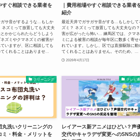
やすぐ相談できる業者を
｜費用相場やすぐ相談できる業者
紹介
サガサ音がするような…もしか
最近天井でガサガサ音がする…もしかして
 ネズミって放置しても大丈夫
ズミ？ ネズミって放置しても大丈夫なの
線とかかじられたらどうしよう
害が広がったら怖い… 練馬区では、クマ
ブネズミやクマネズミの被害が
ミによる被害の相談が毎年区に数多く寄せ
れていますが、区に相談しても
れています。しかし、区では直接駆除に動
てくれることはありませ...
てくれることはありません。そのため、...
2026年4月17日
クリーニング
テレビ
団丸洗いクリーニングの
レイアース新アニメはひどい？声
コミ・料金・メリットを
交代やキャラデザ変更へのSNSの