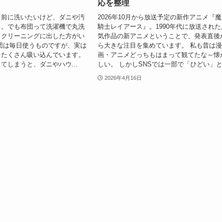
応を整理
う前に洗いたいけど、ダニや汚
2026年10月から放送予定の新作アニメ『
…。でも布団って洗濯機で丸洗
騎士レイアース』。1990年代に放送された
、クリーニングに出した方がい
気作品の新アニメということで、発表直後
団は毎日使うものですが、実は
ら大きな注目を集めています。 私も昔は
をたくさん吸い込んでいます。
画・アニメどっちもはまって観てたな～懐
てしまうと、ダニやハウ...
しい。 しかしSNSでは一部で「ひどい」と.
2026年4月16日