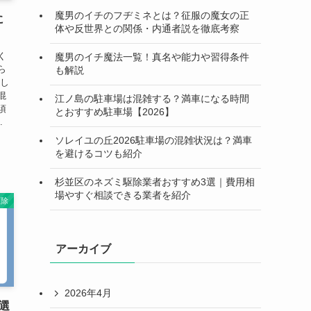
魔男のイチのフヂミネとは？征服の魔女の正
に
体や反世界との関係・内通者説を徹底考察
】
く
魔男のイチ魔法一覧！真名や能力や習得条件
ら
も解説
とし
混
江ノ島の駐車場は混雑する？満車になる時間
須
とおすすめ駐車場【2026】
.
ソレイユの丘2026駐車場の混雑状況は？満車
を避けるコツも紹介
杉並区のネズミ駆除業者おすすめ3選｜費用相
場やすぐ相談できる業者を紹介
駆除
アーカイブ
2026年4月
選