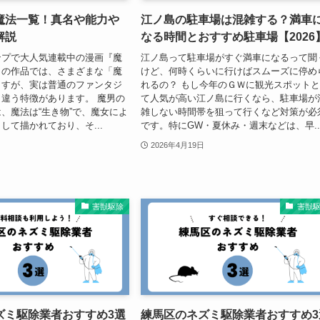
魔法一覧！真名や能力や
江ノ島の駐車場は混雑する？満車
解説
なる時間とおすすめ駐車場【2026
ンプで大人気連載中の漫画『魔
江ノ島って駐車場がすぐ満車になるって聞
この作品では、さまざまな「魔
けど、何時くらいに行けばスムーズに停め
ますが、実は普通のファンタジ
れるの？ もし今年のＧＷに観光スポット
違う特徴があります。 魔男の
て人気が高い江ノ島に行くなら、駐車場が
、魔法は“生き物”で、魔女によ
雑しない時間帯を狙って行くなど対策が必
して描かれており、そ...
です。特にGW・夏休み・週末などは、早..
2026年4月19日
害獣駆除
害獣
ズミ駆除業者おすすめ3選
練馬区のネズミ駆除業者おすすめ3