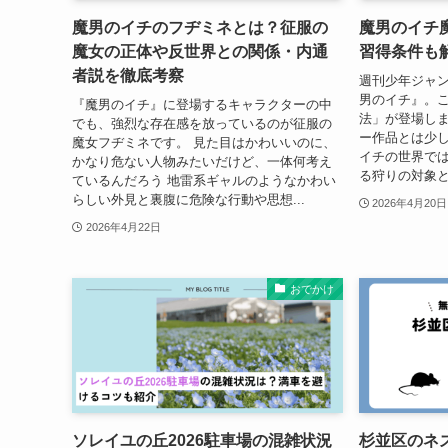
魔男のイチのフヂミネとは？征服の
魔男のイチ
魔女の正体や反世界との関係・内通
習得条件も
者説を徹底考察
週刊少年ジャ
男のイチ』。
『魔男のイチ』に登場するキャラクターの中
法」が登場し
でも、強烈な存在感を放っているのが征服の
ー作品とは少し
魔女フヂミネです。 見た目はかわいいのに、
イチの世界では
かなり危ない人物みたいだけど、一体何考え
る狩りの対象と
ているんだろう 地雷系ギャルのようなかわい
らしい外見と裏腹に危険な行動や思想...
2026年4月20日
2026年4月22日
おでかけ
ソレイユの丘2026駐車場の混雑状況
杉並区のネ