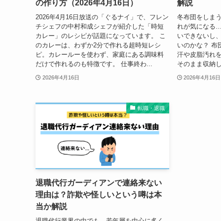
の作り方（2026年4月16日）
解説
2026年4月16日放送の「ぐるナイ」で、フレン
冬布団をしま
チシェフの中村和成シェフが紹介した「時短
れが気になる
カレー」のレシピが話題になっています。 こ
いできないし
のカレーは、わずか2分で作れる超時短レシ
いのかな？ 布
ピ。カレールーを使わず、家庭にある調味料
汗や皮脂汚れ
だけで作れるのも特徴です。 仕事終わ...
そのまま収納し
2026年4月16日
2026年4月16日
転職・退職
退職代行ガーディアンで連絡来ない
理由は？詐欺や怪しいという噂は本
当か解説
退職代行業界の中でも、若年層を中心に多く