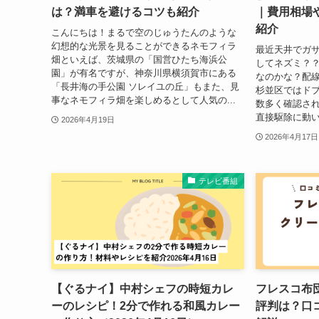
は？満車を避けるコツも紹介
｜費用相場
紹介
こんにちは！まるで空のじゅうたんのような
幻想的な光景を見ることができるネモフィラ
最近天井でガ
畑といえば、茨城県の「国営ひたち海浜公
してネズミ？？
園」が有名ですが、神奈川県横須賀市にある
なのかな？配
「長井海の手公園 ソレイユの丘」もまた、見
杉並区ではド
事なネモフィラ畑を楽しめるとして人気の...
数多く確認さ
直接駆除に動い
2026年4月19日
2026年4月17日
テレビ番組
【ぐるナイ】中村シェフの時短カレ
フレスコ布
ーのレシピ！2分で作れる和風カレー
評判は？口