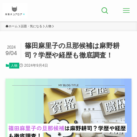
ホーム
話題・気になる
人物
篠田麻里子の旦那候補は麻野耕
2024
9/04
司？学歴や経歴も徹底調査！
2024年9月4日
人物