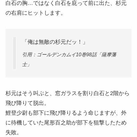
白石の胸…ではなく白石を庇って前に出た、杉元
の右肩にヒットします。
「俺は無敵の杉元だッ！」
引用：ゴールデンカムイ10巻98話「薩摩藩
士」
杉元はそう叫ぶと、窓ガラスを割り白石と2階から
飛び降りて脱出。
鯉登少尉も部下に飛び降りるよう命じますが、外
に待機していた尾形百之助が部下を狙撃したため
失敗。