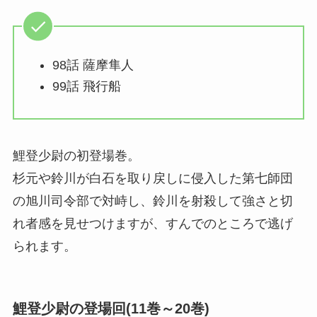
98話 薩摩隼人
99話 飛行船
鯉登少尉の初登場巻。
杉元や鈴川が白石を取り戻しに侵入した第七師団
の旭川司令部で対峙し、鈴川を射殺して強さと切
れ者感を見せつけますが、すんでのところで逃げ
られます。
鯉登少尉の登場回(11巻～20巻)