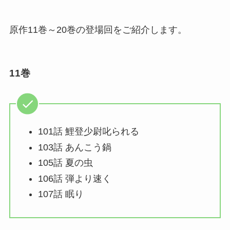
原作11巻～20巻の登場回をご紹介します。
11巻
101話 鯉登少尉叱られる
103話 あんこう鍋
105話 夏の虫
106話 弾より速く
107話 眠り