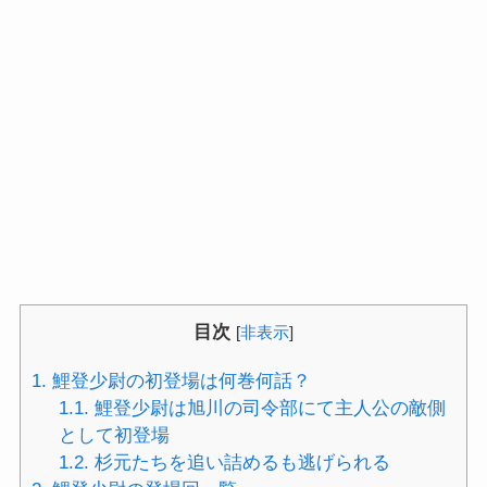
目次
[
非表示
]
1.
鯉登少尉の初登場は何巻何話？
1.1.
鯉登少尉は旭川の司令部にて主人公の敵側
として初登場
1.2.
杉元たちを追い詰めるも逃げられる