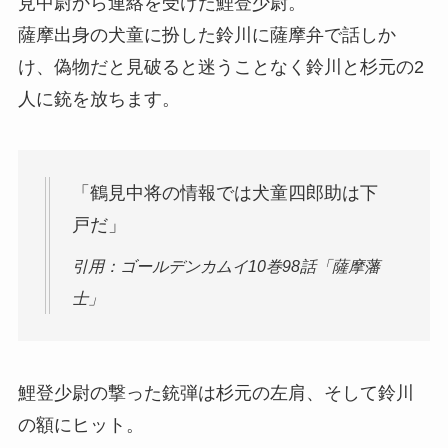
見中尉から連絡を受けた鯉登少尉。
薩摩出身の犬童に扮した鈴川に薩摩弁で話しか
け、偽物だと見破ると迷うことなく鈴川と杉元の2
人に銃を放ちます。
「鶴見中将の情報では犬童四郎助は下
戸だ」
引用：ゴールデンカムイ10巻98話「薩摩藩
士」
鯉登少尉の撃った銃弾は杉元の左肩、そして鈴川
の額にヒット。