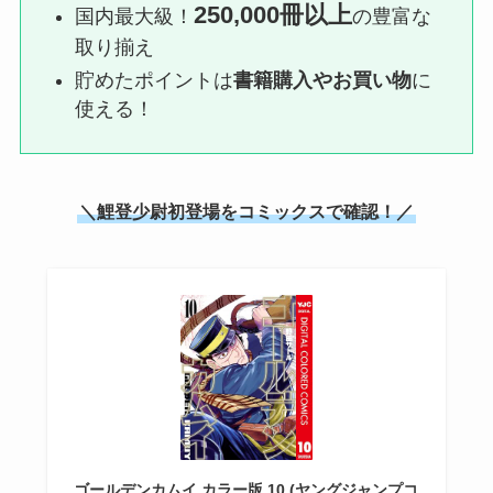
250,000冊以上
国内最大級！
の豊富な
取り揃え
貯めたポイントは
書籍購入やお買い物
に
使える！
＼鯉登少尉初登場をコミックスで確認！／
ゴールデンカムイ カラー版 10 (ヤングジャンプコ