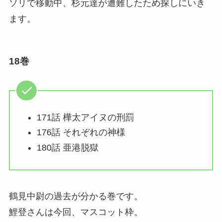
ソリで移動中、杉元達が遭難したため探しにいき
ます。
18巻
171話 樺太アイヌの刑罰
176話 それぞれの神様
180話 亜港脱獄
鶴見中尉の過去が分かる巻です。
鯉登さんは今回、マスコット枠。