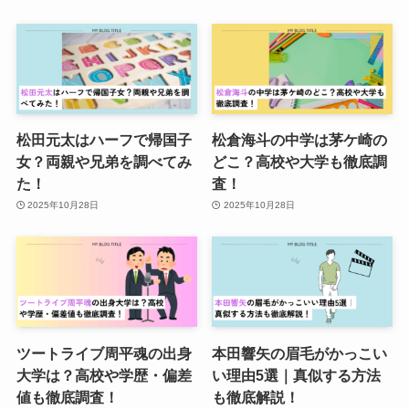
松田元太はハーフで帰国子
松倉海斗の中学は茅ケ崎の
女？両親や兄弟を調べてみ
どこ？高校や大学も徹底調
た！
査！
2025年10月28日
2025年10月28日
ツートライブ周平魂の出身
本田響矢の眉毛がかっこい
大学は？高校や学歴・偏差
い理由5選｜真似する方法
値も徹底調査！
も徹底解説！