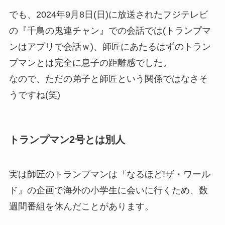
でも、2024年9月8日(日)に放送されたフジテレビ
の『千鳥の鬼連チャン』での会話では(トランプマ
ンはアプリで会話ｗ)、師匠にあたるはずのトラン
プマンとは完全に息子の距離感でした。
なので、ただの弟子と師匠という関係ではなさそ
うですね(笑)
トランプマン2号とは別人
実は師匠のトランプマンは『なるほど!ザ・ワール
ド』の企画で海外の小学生に会いに行くため、数
週間番組を休んだことがあります。