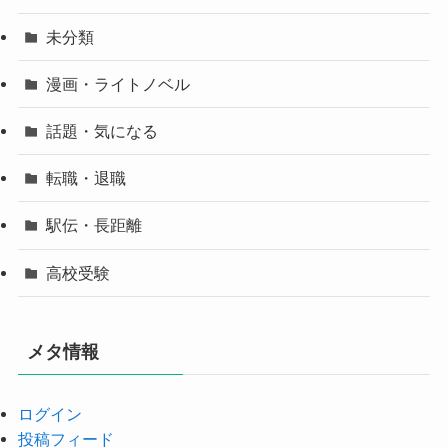
未分類
漫画・ライトノベル
話題・気になる
転職・退職
駅伝・長距離
高校受験
メタ情報
ログイン
投稿フィード