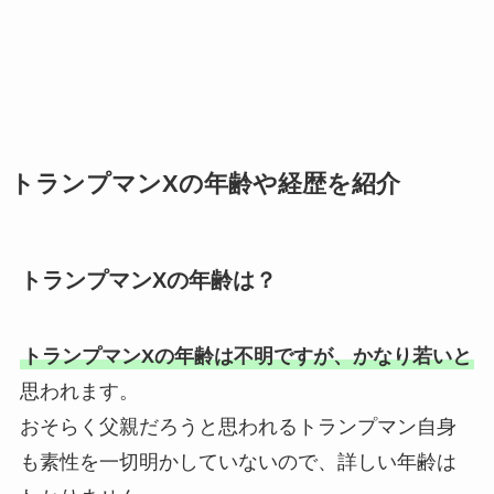
トランプマンXの年齢や経歴を紹介
トランプマンXの年齢は？
トランプマンXの年齢は不明ですが、かなり若いと
思われます。
おそらく父親だろうと思われるトランプマン自身
も素性を一切明かしていないので、詳しい年齢は