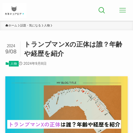
ホーム
話題・気になる
人物
トランプマンXの正体は誰？年齢
2024
9/08
や経歴を紹介
2024年9月8日
人物