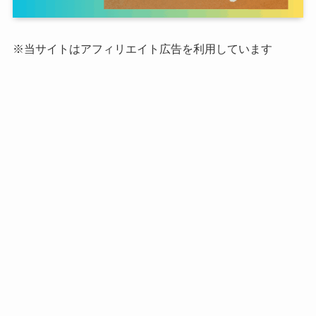
※当サイトはアフィリエイト広告を利用しています