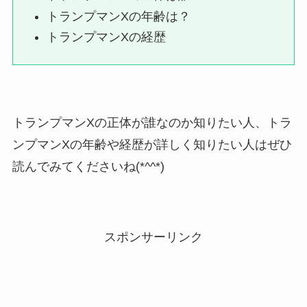
トランプマンXの年齢は？
トランプマンXの経歴
トランプマンXの正体が誰なのか知りたい人、トラ
ンプマンXの年齢や経歴が詳しく知りたい人はぜひ
読んでみてくださいね(*^^*)
スポンサーリンク