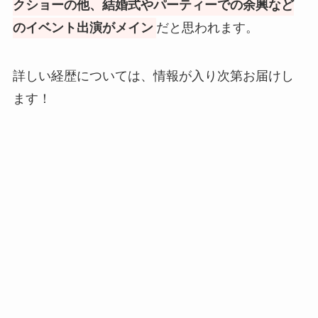
クショーの他、結婚式やパーティーでの余興など
のイベント出演がメイン
だと思われます。
詳しい経歴については、情報が入り次第お届けし
ます！