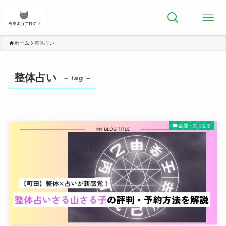
ホーム
整体占い
整体占い
– tag –
話題・気になる