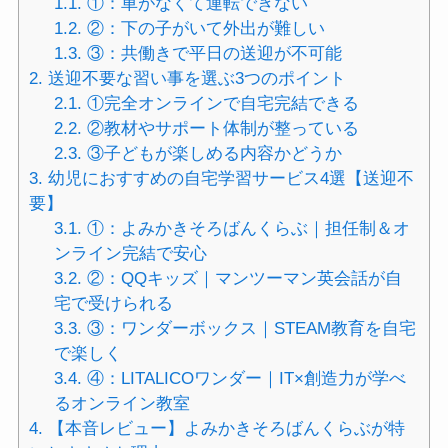
1.1.
①：車がなくて運転できない
1.2.
②：下の子がいて外出が難しい
1.3.
③：共働きで平日の送迎が不可能
2.
送迎不要な習い事を選ぶ3つのポイント
2.1.
①完全オンラインで自宅完結できる
2.2.
②教材やサポート体制が整っている
2.3.
③子どもが楽しめる内容かどうか
3.
幼児におすすめの自宅学習サービス4選【送迎不
要】
3.1.
①：よみかきそろばんくらぶ｜担任制＆オ
ンライン完結で安心
3.2.
②：QQキッズ｜マンツーマン英会話が自
宅で受けられる
3.3.
③：ワンダーボックス｜STEAM教育を自宅
で楽しく
3.4.
④：LITALICOワンダー｜IT×創造力が学べ
るオンライン教室
4.
【本音レビュー】よみかきそろばんくらぶが特