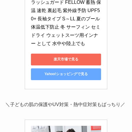
ラッシュガード FELLOW 蓄熱 保
温 速乾 裏起毛 紫外線予防 UPF5
0+ 長袖タイプ S～LL 夏のプール
体温低下防止 冬 サーフィン セミ
ドライ ウェットスーツ用インナ
ー として 水中や陸上でも
楽天市場で見る
Yahoo!ショッピングで見る
＼子どもの肌の保護やUV対策・熱中症対策もばっちり／